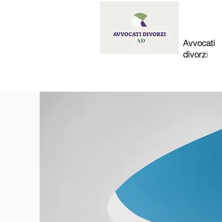
Avvocati
divorz
i