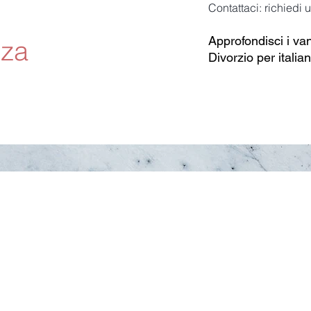
Contattaci: richiedi
Approfondisci i va
nza
Divorzio per italian
Do Not Sell My Personal Information