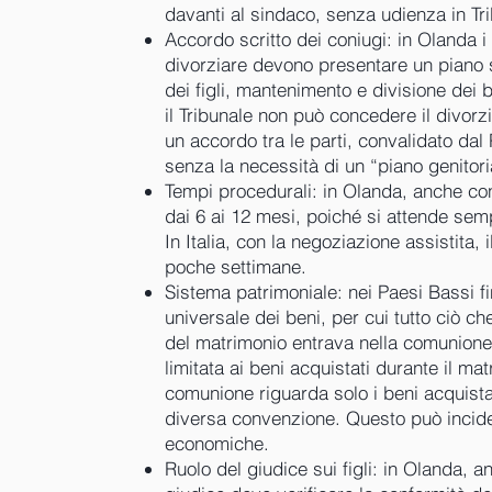
davanti al sindaco, senza udienza in Tr
Accordo scritto dei coniugi: in Olanda 
divorziare devono presentare un piano s
dei figli, mantenimento e divisione dei
il Tribunale non può concedere il divorzio
un accordo tra le parti, convalidato dal 
senza la necessità di un “piano genitoria
Tempi procedurali: in Olanda, anche co
dai 6 ai 12 mesi, poiché si attende semp
In Italia, con la negoziazione assistita, 
poche settimane.
Sistema patrimoniale: nei Paesi Bassi f
universale dei beni, per cui tutto ciò c
del matrimonio entrava nella comunione
limitata ai beni acquistati durante il matr
comunione riguarda solo i beni acquista
diversa convenzione. Questo può incide
economiche.
Ruolo del giudice sui figli: in Olanda, a