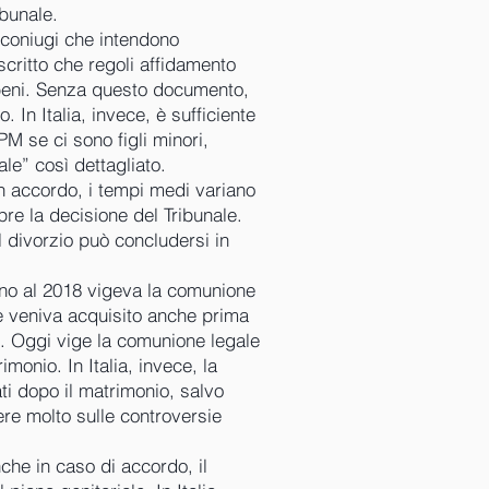
ibunale.
i coniugi che intendono
critto che regoli affidamento
 beni. Senza questo documento,
. In Italia, invece, è sufficiente
PM se ci sono figli minori,
le” così dettagliato.
n accordo, i tempi medi variano
re la decisione del Tribunale.
il divorzio può concludersi in
ino al 2018 vigeva la comunione
he veniva acquisito anche prima
. Oggi vige la comunione legale
imonio. In Italia, invece, la
ti dopo il matrimonio, salvo
re molto sulle controversie
nche in caso di accordo, il