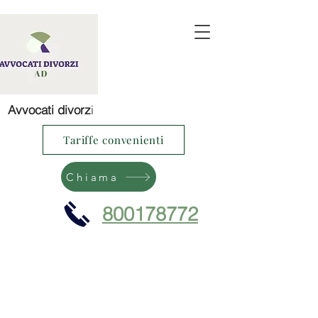
Avvocati divorz
i
Tariffe convenienti
Chiama
800178772